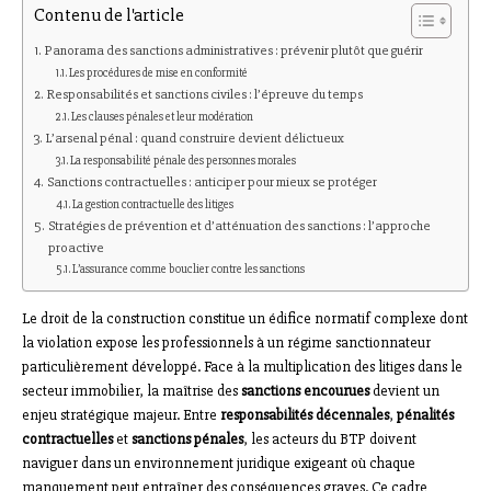
Contenu de l'article
Panorama des sanctions administratives : prévenir plutôt que guérir
Les procédures de mise en conformité
Responsabilités et sanctions civiles : l’épreuve du temps
Les clauses pénales et leur modération
L’arsenal pénal : quand construire devient délictueux
La responsabilité pénale des personnes morales
Sanctions contractuelles : anticiper pour mieux se protéger
La gestion contractuelle des litiges
Stratégies de prévention et d’atténuation des sanctions : l’approche
proactive
L’assurance comme bouclier contre les sanctions
Le droit de la construction constitue un édifice normatif complexe dont
la violation expose les professionnels à un régime sanctionnateur
particulièrement développé. Face à la multiplication des litiges dans le
secteur immobilier, la maîtrise des
sanctions encourues
devient un
enjeu stratégique majeur. Entre
responsabilités décennales
,
pénalités
contractuelles
et
sanctions pénales
, les acteurs du BTP doivent
naviguer dans un environnement juridique exigeant où chaque
manquement peut entraîner des conséquences graves. Ce cadre