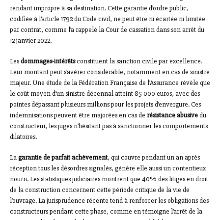
rendant impropre à sa destination. Cette garantie d’ordre public,
codifiée à l’article 1792 du Code civil, ne peut être ni écartée ni limitée
par contrat, comme l’a rappelé la Cour de cassation dans son arrêt du
12 janvier 2022.
Les
dommages-intérêts
constituent la sanction civile par excellence.
Leur montant peut s’avérer considérable, notamment en cas de sinistre
majeur. Une étude de la Fédération Française de l’Assurance révèle que
le coût moyen d’un sinistre décennal atteint 85 000 euros, avec des
pointes dépassant plusieurs millions pour les projets d’envergure. Ces
indemnisations peuvent être majorées en cas de
résistance abusive
du
constructeur, les juges n’hésitant pas à sanctionner les comportements
dilatoires.
La
garantie de parfait achèvement
, qui couvre pendant un an après
réception tous les désordres signalés, génère elle aussi un contentieux
nourri. Les statistiques judiciaires montrent que 40% des litiges en droit
de la construction concernent cette période critique de la vie de
l’ouvrage. La jurisprudence récente tend à renforcer les obligations des
constructeurs pendant cette phase, comme en témoigne l’arrêt de la