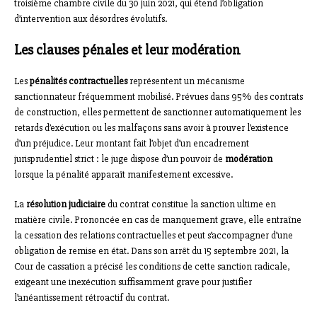
troisième chambre civile du 30 juin 2021, qui étend l’obligation
d’intervention aux désordres évolutifs.
Les clauses pénales et leur modération
Les
pénalités contractuelles
représentent un mécanisme
sanctionnateur fréquemment mobilisé. Prévues dans 95% des contrats
de construction, elles permettent de sanctionner automatiquement les
retards d’exécution ou les malfaçons sans avoir à prouver l’existence
d’un préjudice. Leur montant fait l’objet d’un encadrement
jurisprudentiel strict : le juge dispose d’un pouvoir de
modération
lorsque la pénalité apparaît manifestement excessive.
La
résolution judiciaire
du contrat constitue la sanction ultime en
matière civile. Prononcée en cas de manquement grave, elle entraîne
la cessation des relations contractuelles et peut s’accompagner d’une
obligation de remise en état. Dans son arrêt du 15 septembre 2021, la
Cour de cassation a précisé les conditions de cette sanction radicale,
exigeant une inexécution suffisamment grave pour justifier
l’anéantissement rétroactif du contrat.