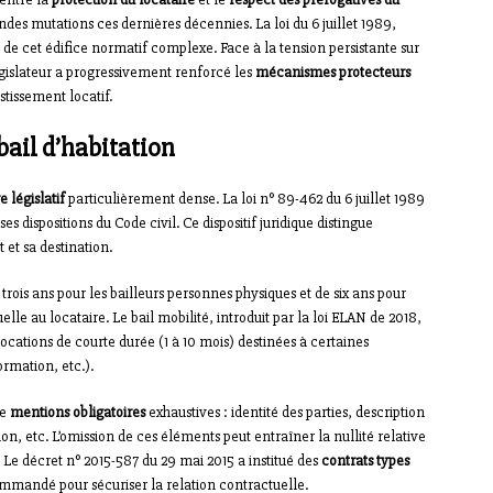
ondes mutations ces dernières décennies. La loi du 6 juillet 1989,
de cet édifice normatif complexe. Face à la tension persistante sur
législateur a progressivement renforcé les
mécanismes protecteurs
stissement locatif.
bail d’habitation
e législatif
particulièrement dense. La loi n° 89-462 du 6 juillet 1989
s dispositions du Code civil. Ce dispositif juridique distingue
 et sa destination.
rois ans pour les bailleurs personnes physiques et de six ans pour
lle au locataire. Le bail mobilité, introduit par la loi ELAN de 2018,
locations de courte durée (1 à 10 mois) destinées à certaines
ormation, etc.).
de
mentions obligatoires
exhaustives : identité des parties, description
n, etc. L’omission de ces éléments peut entraîner la nullité relative
. Le décret n° 2015-587 du 29 mai 2015 a institué des
contrats types
commandé pour sécuriser la relation contractuelle.