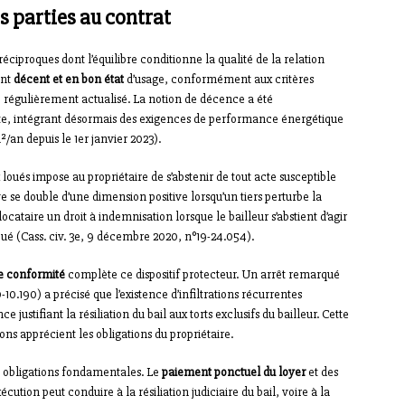
s parties au contrat
réciproques dont l’équilibre conditionne la qualité de la relation
ent
décent et en bon état
d’usage, conformément aux critères
, régulièrement actualisé. La notion de décence a été
ente, intégrant désormais des exigences de performance énergétique
n depuis le 1er janvier 2023).
 loués impose au propriétaire de s’abstenir de tout acte susceptible
ve se double d’une dimension positive lorsqu’un tiers perturbe la
cataire un droit à indemnisation lorsque le bailleur s’abstient d’agir
oué (Cass. civ. 3e, 9 décembre 2020, n°19-24.054).
e conformité
complète ce dispositif protecteur. Un arrêt remarqué
-10.190) a précisé que l’existence d’infiltrations récurrentes
justifiant la résiliation du bail aux torts exclusifs du bailleur. Cette
tions apprécient les obligations du propriétaire.
rs obligations fondamentales. Le
paiement ponctuel du loyer
et des
écution peut conduire à la résiliation judiciaire du bail, voire à la