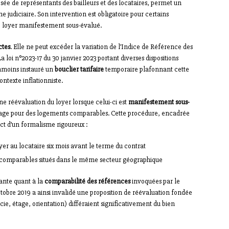
osée de représentants des bailleurs et des locataires, permet un
 judiciaire. Son intervention est obligatoire pour certains
 loyer manifestement sous-évalué.
ctes
. Elle ne peut excéder la variation de l’Indice de Référence des
a loi n°2023-17 du 30 janvier 2023 portant diverses dispositions
anmoins instauré un
bouclier tarifaire
temporaire plafonnant cette
ntexte inflationniste.
e réévaluation du loyer lorsque celui-ci est
manifestement sous-
sinage pour des logements comparables. Cette procédure, encadrée
pect d’un formalisme rigoureux :
yer au locataire six mois avant le terme du contrat
comparables situés dans le même secteur géographique
ante quant à la
comparabilité des références
invoquées par le
octobre 2019 a ainsi invalidé une proposition de réévaluation fondée
cie, étage, orientation) différaient significativement du bien