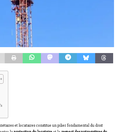
fs
riétaires et locataires constitue un pilier fondamental du droit
 entre la
protection du locataire
et le
respect des prérogatives du