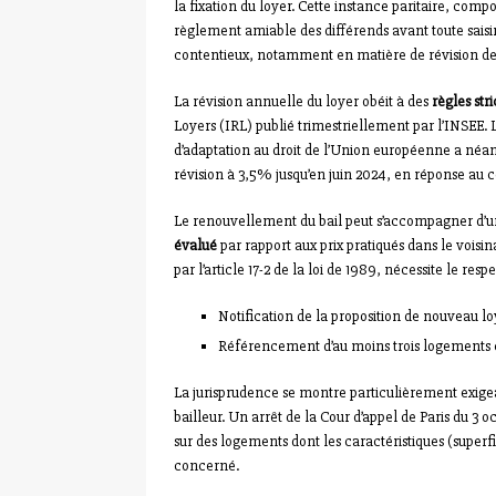
la fixation du loyer. Cette instance paritaire, comp
règlement amiable des différends avant toute saisine
contentieux, notamment en matière de révision de
La révision annuelle du loyer obéit à des
règles stri
Loyers (IRL) publié trimestriellement par l’INSEE. L
d’adaptation au droit de l’Union européenne a né
révision à 3,5% jusqu’en juin 2024, en réponse au co
Le renouvellement du bail peut s’accompagner d’un
évalué
par rapport aux prix pratiqués dans le voi
par l’article 17-2 de la loi de 1989, nécessite le res
Notification de la proposition de nouveau lo
Référencement d’au moins trois logements 
La jurisprudence se montre particulièrement exige
bailleur. Un arrêt de la Cour d’appel de Paris du 3 
sur des logements dont les caractéristiques (superfi
concerné.