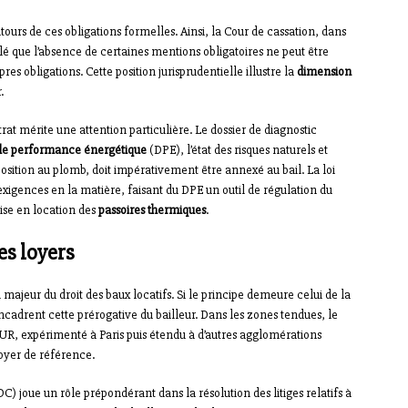
ours de ces obligations formelles. Ainsi, la Cour de cassation, dans
pelé que l’absence de certaines mentions obligatoires ne peut être
res obligations. Cette position jurisprudentielle illustre la
dimension
.
at mérite une attention particulière. Le dossier de diagnostic
 de performance énergétique
(DPE), l’état des risques naturels et
osition au plomb, doit impérativement être annexé au bail. La loi
 exigences en la matière, faisant du DPE un outil de régulation du
ise en location des
passoires thermiques
.
es loyers
 majeur du droit des baux locatifs. Si le principe demeure celui de la
encadrent cette prérogative du bailleur. Dans les zones tendues, le
ALUR, expérimenté à Paris puis étendu à d’autres agglomérations
oyer de référence.
C) joue un rôle prépondérant dans la résolution des litiges relatifs à