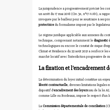
La jurisprudence a progressivement précisé les cont
un arrêt du 17 mai 2018 (Civ. 3e, n°17-11.181), a rap
invoquée par le bailleur pour se soustraire à ses prop
protectrice
du formalisme imposé par le législateur
Le régime juridique applicable aux annexes du contr
technique, comprenant notamment le
diagnostic
technologiques ou encore le constat de risque d’exp
Climat et Résilience du 22 août 2021 a renforcé les
marché locatif avec l’interdiction progressive de m
La fixation et l’encadrement d
La détermination du loyer initial constitue un enjeu
liberté contractuelle
, diverses limitations légales 
dispositif d’
encadrement des loyers
issu de la loi 
comme Lille ou Bordeaux, impose le respect d’un l
La
Commission départementale de conciliation
(CD