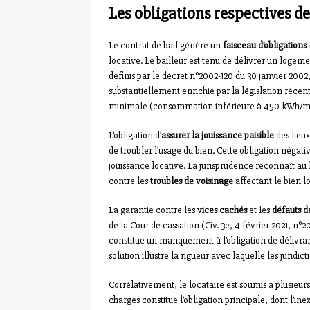
Les obligations respectives de
Le contrat de bail génère un
faisceau d’obligations
locative. Le bailleur est tenu de délivrer un logem
définis par le décret n°2002-120 du 30 janvier 2002
substantiellement enrichie par la législation réc
minimale (consommation inférieure à 450 kWh/m²/a
L’obligation d’
assurer la jouissance paisible
des lieux
de troubler l’usage du bien. Cette obligation négati
jouissance locative. La jurisprudence reconnaît au lo
contre les
troubles de voisinage
affectant le bien l
La garantie contre les
vices cachés
et les
défauts d
de la Cour de cassation (Civ. 3e, 4 février 2021, n°20
constitue un manquement à l’obligation de délivrance 
solution illustre la rigueur avec laquelle les juridic
Corrélativement, le locataire est soumis à plusieu
charges constitue l’obligation principale, dont l’inex