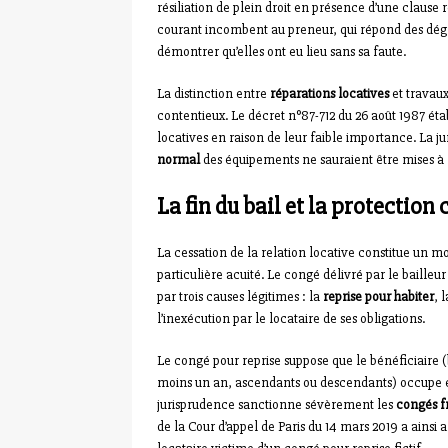
résiliation de plein droit en présence d’une clause ré
courant incombent au preneur, qui répond des dégr
démontrer qu’elles ont eu lieu sans sa faute.
La distinction entre
réparations locatives
et travau
contentieux. Le décret n°87-712 du 26 août 1987 ét
locatives en raison de leur faible importance. La j
normal
des équipements ne sauraient être mises à la 
La fin du bail et la protection
La cessation de la relation locative constitue un m
particulière acuité. Le congé délivré par le baille
par trois causes légitimes : la
reprise pour habiter
, 
l’inexécution par le locataire de ses obligations.
Le congé pour reprise suppose que le bénéficiaire (
moins un an, ascendants ou descendants) occupe ef
jurisprudence sanctionne sévèrement les
congés f
de la Cour d’appel de Paris du 14 mars 2019 a ains