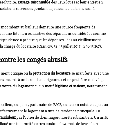
solutoire. L’
usage raisonnable
des lieux loués et leur entretien
adations survenues pendant la jouissance du bien, sauf à
x incombant au bailleur demeure une source fréquente de
ablit une liste non exhaustive des réparations considérées comme
urisprudence a précisé que les dépenses liées au
vieillissement
charge du locataire (Cass. civ. 3e, 13 juillet 2017, n°16-13.267).
 contre les congés abusifs
oment critique où la
protection du locataire
se manifeste avec une
ur est soumis à un formalisme rigoureux et ne peut être motivé que
la
vente du logement
ou un
motif légitime et sérieux
, notamment
bailleur, conjoint, partenaire de PACS, concubin notoire depuis au
fectivement le logement à titre de résidence principale. La
rauduleux
par l’octroi de dommages-intérêts substantiels. Un arrêt
i alloué une indemnité correspondant à 24 mois de loyer à un