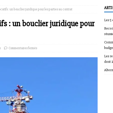
ARTI
catifs : un bouclier juridique pour les parties au contrat
Les 5
fs : un bouclier juridique pour
Recom
réussi
Comme
budge
e
Commentaires fermés
Les r
droit 
Alter