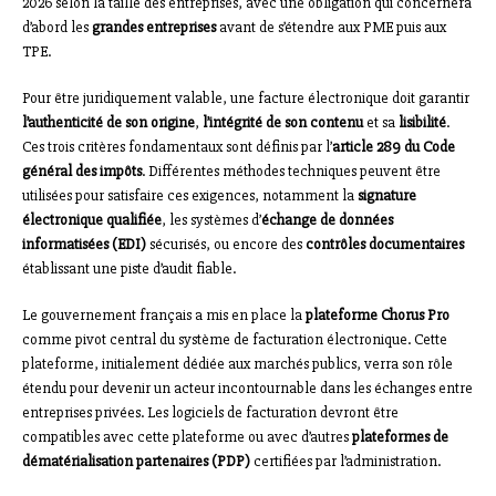
2026 selon la taille des entreprises, avec une obligation qui concernera
d’abord les
grandes entreprises
avant de s’étendre aux PME puis aux
TPE.
Pour être juridiquement valable, une facture électronique doit garantir
l’authenticité de son origine
,
l’intégrité de son contenu
et sa
lisibilité
.
Ces trois critères fondamentaux sont définis par l’
article 289 du Code
général des impôts
. Différentes méthodes techniques peuvent être
utilisées pour satisfaire ces exigences, notamment la
signature
électronique qualifiée
, les systèmes d’
échange de données
informatisées (EDI)
sécurisés, ou encore des
contrôles documentaires
établissant une piste d’audit fiable.
Le gouvernement français a mis en place la
plateforme Chorus Pro
comme pivot central du système de facturation électronique. Cette
plateforme, initialement dédiée aux marchés publics, verra son rôle
étendu pour devenir un acteur incontournable dans les échanges entre
entreprises privées. Les logiciels de facturation devront être
compatibles avec cette plateforme ou avec d’autres
plateformes de
dématérialisation partenaires (PDP)
certifiées par l’administration.