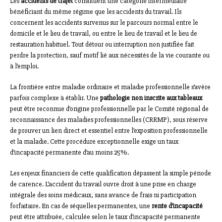
Les
accidents de trajet
constituent une catégorie intermédiaire
bénéficiant du même régime que les accidents du travail. Ils
concernent les accidents survenus sur le parcours normal entre le
domicile et le lieu de travail, ou entre le lieu de travail et le lieu de
restauration habituel. Tout détour ou interruption non justifiée fait
perdre la protection, sauf motif lié aux nécessités de la vie courante ou
à l’emploi.
La frontière entre maladie ordinaire et maladie professionnelle s’avère
parfois complexe à établir. Une
pathologie non inscrite aux tableaux
peut être reconnue d’origine professionnelle par le Comité régional de
reconnaissance des maladies professionnelles (CRRMP), sous réserve
de prouver un lien direct et essentiel entre l’exposition professionnelle
et la maladie. Cette procédure exceptionnelle exige un taux
d’incapacité permanente d’au moins 25%.
Les enjeux financiers de cette qualification dépassent la simple période
de carence. L’accident du travail ouvre droit à une prise en charge
intégrale des soins médicaux, sans avance de frais ni participation
forfaitaire. En cas de séquelles permanentes, une
rente d’incapacité
peut être attribuée, calculée selon le taux d’incapacité permanente