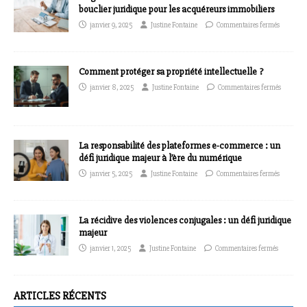
bouclier juridique pour les acquéreurs immobiliers
janvier 9, 2025
Justine Fontaine
Commentaires fermés
Comment protéger sa propriété intellectuelle ?
janvier 8, 2025
Justine Fontaine
Commentaires fermés
La responsabilité des plateformes e-commerce : un
défi juridique majeur à l’ère du numérique
janvier 5, 2025
Justine Fontaine
Commentaires fermés
La récidive des violences conjugales : un défi juridique
majeur
janvier 1, 2025
Justine Fontaine
Commentaires fermés
ARTICLES RÉCENTS