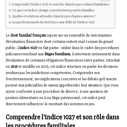
Comprendre l’indice 1027 et son rôle dans les procédures familiales
Ce que cet indice change concrètement pour les familles
Quelles évolutions attendre dans les prochaines années ?
Les professionnels du droit face aux défis de l’indice 1027
Le
droit familial français
repose sur un ensemble de mécanismes
d’évaluation financière dont certains restent mal connus du grand
public. L’
indice 1027
en fait partie : utilisé dans le cadre des procédures
judiciaires touchant aux
litiges familiaux
, il intervient notamment dans
l’évaluation de certaines obligations financières entre parties. Introduit
en
2021
et modifié en 2023, cet indice structure en partie les décisions
rendues par les juridictions compétentes. Comprendre son
fonctionnement, ses implications concrètes et les débats qu’il suscite
permet aux justiciables de mieux appréhender leur situation. Que vous
soyez confronté à une procédure de divorce, à une question de
pension alimentaire ou à un litige patrimonial, cet indice peut
directement influencer le montant des sommes en jeu.
Comprendre l’indice 1027 et son rôle dans
les procédures familiales