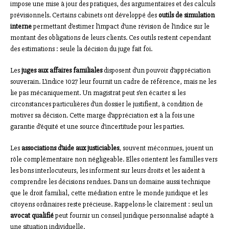
impose une mise à jour des pratiques, des argumentaires et des calculs
prévisionnels. Certains cabinets ont développé des
outils de simulation
interne
permettant d’estimer l’impact d’une révision de l’indice sur le
montant des obligations de leurs clients. Ces outils restent cependant
des estimations : seule la décision du juge fait foi.
Les
juges aux affaires familiales
disposent d’un pouvoir d’appréciation
souverain. L’indice 1027 leur fournit un cadre de référence, mais ne les
lie pas mécaniquement. Un magistrat peut s’en écarter si les
circonstances particulières d’un dossier le justifient, à condition de
motiver sa décision. Cette marge d’appréciation est à la fois une
garantie d’équité et une source d’incertitude pour les parties.
Les
associations d’aide aux justiciables
, souvent méconnues, jouent un
rôle complémentaire non négligeable. Elles orientent les familles vers
les bons interlocuteurs, les informent sur leurs droits et les aident à
comprendre les décisions rendues. Dans un domaine aussi technique
que le droit familial, cette médiation entre le monde juridique et les
citoyens ordinaires reste précieuse. Rappelons-le clairement : seul un
avocat qualifié
peut fournir un conseil juridique personnalisé adapté à
une situation individuelle.