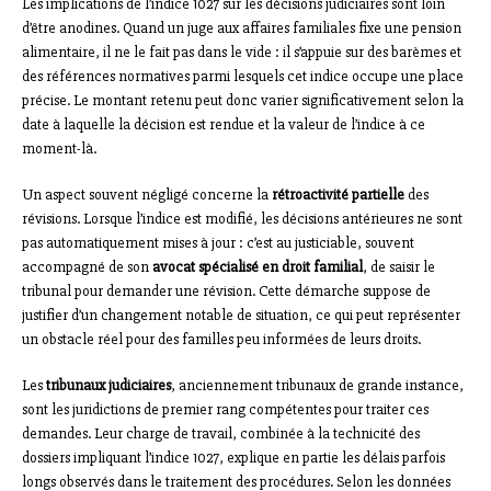
Les implications de l’indice 1027 sur les décisions judiciaires sont loin
d’être anodines. Quand un juge aux affaires familiales fixe une pension
alimentaire, il ne le fait pas dans le vide : il s’appuie sur des barèmes et
des références normatives parmi lesquels cet indice occupe une place
précise. Le montant retenu peut donc varier significativement selon la
date à laquelle la décision est rendue et la valeur de l’indice à ce
moment-là.
Un aspect souvent négligé concerne la
rétroactivité partielle
des
révisions. Lorsque l’indice est modifié, les décisions antérieures ne sont
pas automatiquement mises à jour : c’est au justiciable, souvent
accompagné de son
avocat spécialisé en droit familial
, de saisir le
tribunal pour demander une révision. Cette démarche suppose de
justifier d’un changement notable de situation, ce qui peut représenter
un obstacle réel pour des familles peu informées de leurs droits.
Les
tribunaux judiciaires
, anciennement tribunaux de grande instance,
sont les juridictions de premier rang compétentes pour traiter ces
demandes. Leur charge de travail, combinée à la technicité des
dossiers impliquant l’indice 1027, explique en partie les délais parfois
longs observés dans le traitement des procédures. Selon les données